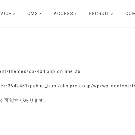
ent/themes/cp/header.php on line
45
VICE
QMS
ACCESS
RECRUIT
CO
keyboard_arrow_right
keyboard_arrow_right
keyboard_arrow_right
keyboard_arrow_right
ent/themes/cp/404.php on line
3
ent/themes/cp/404.php on line
26
e/r3642451/public_html/clinipro.co.jp/wp/wp-content/
る可能性があります。