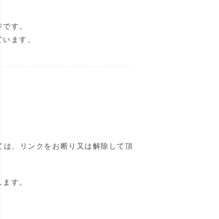
ジです。
ています。
ては、リンクをお断り又は解除して頂
します。